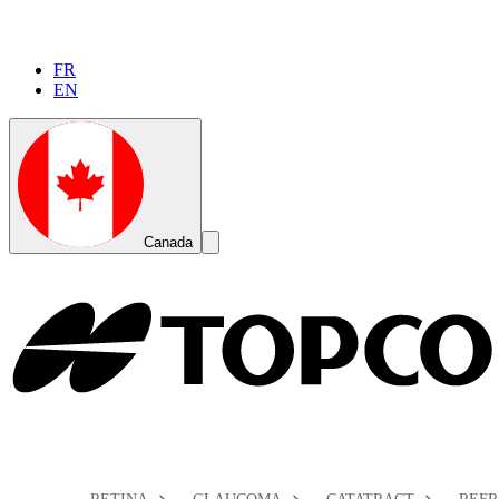
FR
EN
Global
Toggle
Canada
Search
Toggle