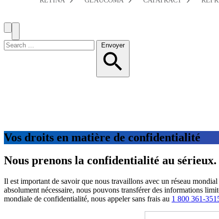
RETINA
GLAUCOMA
CATATRACT
REFR
Search
Toggle
Menu
Chercher:
Envoyer
Vos droits en matière de confidentialité
Nous prenons la confidentialité au sérieux.
Il est important de savoir que nous travaillons avec un réseau mondial
absolument nécessaire, nous pouvons transférer des informations limité
mondiale de confidentialité, nous appeler sans frais au
1 800 361-351