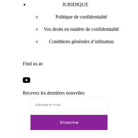
JURIDIQUE
Politique de confidentialité
Vos droits en matière de confidentialité
Conditions générales d’utilisation
Find us at:
Open
Open
Open
Open
Facebook
Twitter
LinkedIn
YouTube
in
in
in
Recevez les dernières nouvelles
in
a
a
a
a
new
new
new
new
tab
tab
tab
tab