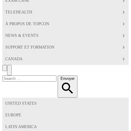
EXAM LANE
TELEHEALTH
À PROPOS DE TOPCON
NEWS & EVENTS
SUPPORT ET FORMATION
CANADA
Search
Toggle
Menu
Chercher:
Envoyer
UNITED STATES
EUROPE
LATIN AMERICA