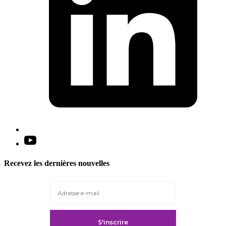
Open
YouTube
in
Recevez les dernières nouvelles
a
new
tab