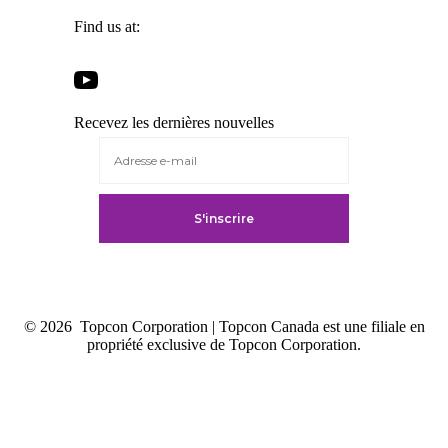
Find us at:
Open
Open
Open
Open
Facebook
Twitter
LinkedIn
YouTube
in
in
in
Recevez les dernières nouvelles
in
a
a
a
a
new
new
new
new
tab
tab
tab
tab
© 2026
Topcon Corporation | Topcon Canada est une filiale en
propriété exclusive de Topcon Corporation.