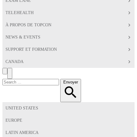
EXAM LANE
TELEHEALTH
À PROPOS DE TOPCON
NEWS & EVENTS
SUPPORT ET FORMATION
CANADA
Search
Toggle
Menu
Chercher:
Envoyer
UNITED STATES
EUROPE
LATIN AMERICA