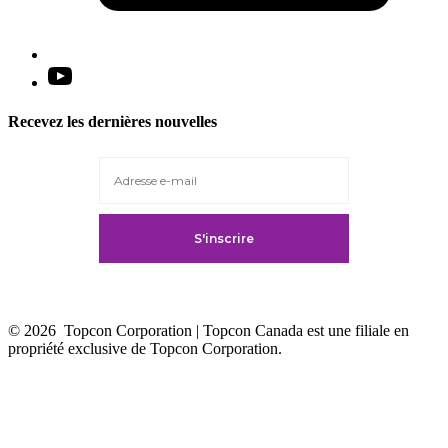
Open
YouTube
in
Recevez les dernières nouvelles
a
new
tab
© 2026
Topcon Corporation | Topcon Canada est une filiale en
propriété exclusive de Topcon Corporation.