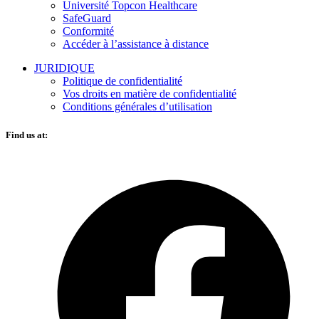
Université Topcon Healthcare
SafeGuard
Conformité
Accéder à l’assistance à distance
JURIDIQUE
Politique de confidentialité
Vos droits en matière de confidentialité
Conditions générales d’utilisation
Find us at:
O
F
i
a
n
t