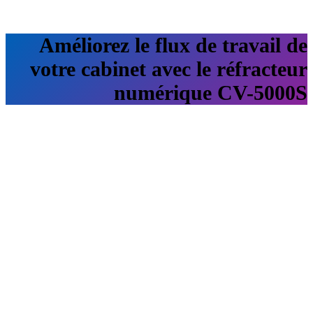
Améliorez le flux de travail de
votre cabinet avec le
réfracteur
numérique CV-5000S