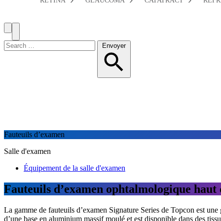
RETINA
GLAUCOMA
CATATRACT
REFR
Search
Toggle
Menu
Chercher:
Envoyer
Fauteuils d’examen
Salle d'examen
Équipement de la salle d'examen
Fauteuils d’examen ophtalmologique hau
L
a gamme de fauteuils d’examen Signature Series de Topcon est une ga
d’une base en aluminium massif moulé et est disponible dans des tissu