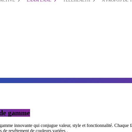
ACTIVE
EXAM LANE
TELEHEALTH
À PROPOS DE 
t de gamme
mme innovante qui conjugue valeur, style et fonctionnalité. Chaque fau
s de revêtement de couleurs variées .