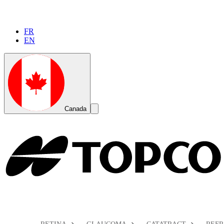
FR
EN
Global
Toggle
Canada
Search
Toggle