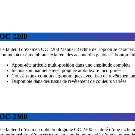
OC-2200
Le fauteuil d’examen OC-2200 Manual-Recline de Topcon se caractéri
commutateur à membrane éclairée, des accoudoirs pliables à bouton uni
Appui-tête articulé multi-position dans une amplitude complète
Inclinaison manuelle avec poignée ambidextre incorporée
Coussins aux contours ergonomiques avec tissu de revêtement ant
Disponible dans des tissus de revêtement de couleurs variées
OC-2300
Le fauteuil d’examen ophtalmologique OC-2300 est doté d’une inclinai
programmables, d’une structure en aluminium massif, d’une commande 