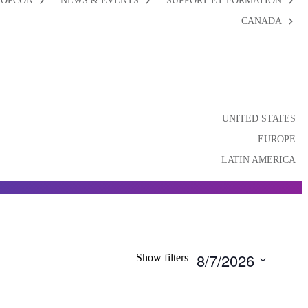
TOPCON
NEWS & EVENTS
SUPPORT ET FORMATION
CANADA
UNITED STATES
EUROPE
LATIN AMERICA
Évènements
8/7/2026
Chercher
Show filters
Search
Choisir
la
and
date.