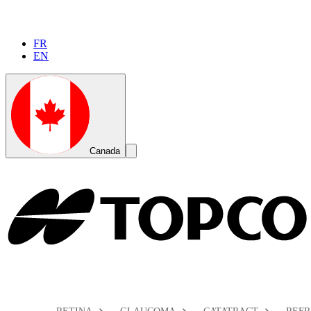
FR
EN
Global
Toggle
Canada
Search
Toggle