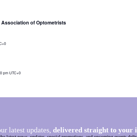
 Association of Optometrists
C+0
00 pm
UTC+0
ur latest updates,
delivered straight to your 
the latest news, updates, special promotions, and upcoming events deliv