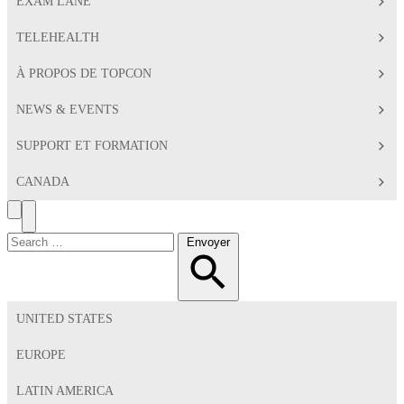
EXAM LANE
TELEHEALTH
À PROPOS DE TOPCON
NEWS & EVENTS
SUPPORT ET FORMATION
CANADA
Search
Toggle
Menu
Chercher:
Envoyer
UNITED STATES
EUROPE
LATIN AMERICA