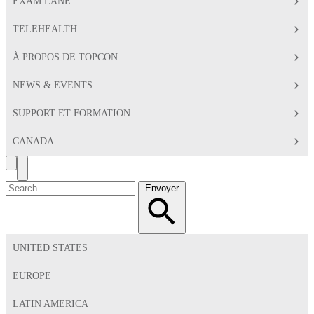
EXAM LANE
TELEHEALTH
À PROPOS DE TOPCON
NEWS & EVENTS
SUPPORT ET FORMATION
CANADA
Search
Toggle
Menu
Chercher:
Envoyer
UNITED STATES
EUROPE
LATIN AMERICA