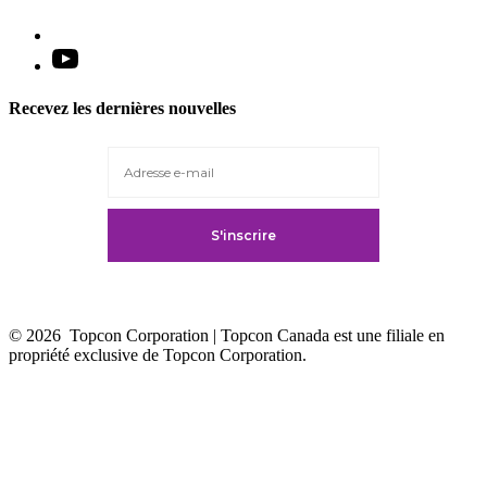
Open
YouTube
in
Recevez les dernières nouvelles
a
new
tab
© 2026
Topcon Corporation | Topcon Canada est une filiale en
propriété exclusive de Topcon Corporation.