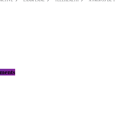
ACTIVE
EXAM LANE
TELEHEALTH
À PROPOS DE 
tments