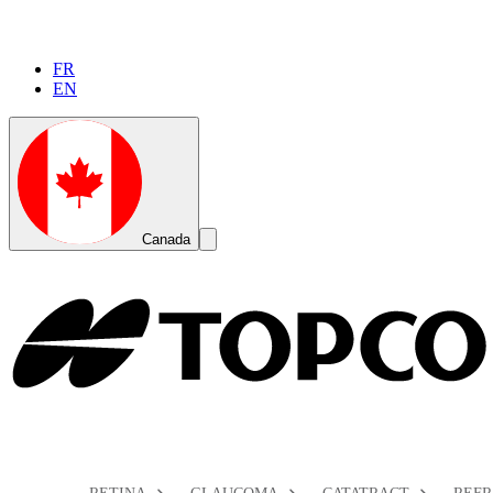
FR
EN
Global
Toggle
Canada
Search
Toggle